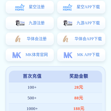
首页
/
体育资讯
在足球的世界里，俱乐部之间的竞争从未停止，尤其
是在顶级豪门之间更是如此。瓜迪奥拉近日表示，豪
门的标准就是要常年争夺冠军，而他所执教的曼城正
面临着来自利物浦、阿森纳等球队的激烈竞争。这一
观点不仅反映出瓜帅对球队目标的清晰认识，也揭示
了当今英超联赛中各大强队之间错综复杂的竞争关
系。本文将围绕“豪门标准”的内涵、曼城与其他球队
的竞争情况、克洛普和阿森纳对这一标准的理解及影
响，以及瓜帅如何引领球队应对挑战四个方面进行详
细阐述，以期为读者提供更全面的视角。
1、豪门标准内涵解析