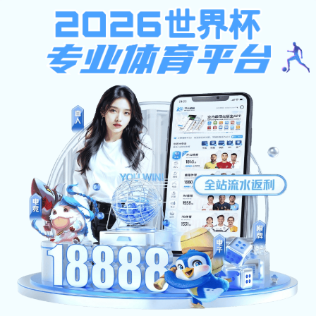
注册入口
全天更新 ·
香港六和合彩资
料官方app
赛事实时同步
无论您身在何处，
香港六和合彩资料官方appAPP
为您带来高速、高清、稳定的观赛体验。
下载客户端
网页端访问