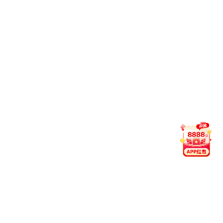
家在面对困难时能够齐心协力，共同克服挑战。
此外，为了调动士气，队伍还计划进行一些团建活
动，以便让球员们放松心情，加强交流。在这样的氛
围下，相信每个队员都会以更加饱满的状态投入到接
下来的比赛当中，从而提升整个团队的竞争力。
4、未来展望与改进方向
展望未来，谢泼德坚信只要认真总结经验教训，就一
定能够化解当前困境并实现突破。他明确表示，要利
用好每一次训练机会，通过调整技术动作和战术思路
来提高自己的竞技水平。此外，他还希望能加强与队
友之间配合，使得整体战术更加默契，从而提高整体
战斗力。