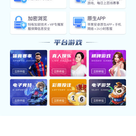
为球队贡献更多力量。
2、职业精神的重要性
谢泼德对于自己表现的不满，不仅来源于个人荣誉
感，更源于他作为职业运动员所秉持的价值观。在体
育竞技中，职业精神意味着要对自己的表现负责，无
论胜负，都要坦然面对。即使在逆境之中，也不能轻
易放弃或为失败找借口。
这种职业精神不仅体现在谢泼德个人身上，也感染着
整个球队。队友们看到他的态度，会更加努力地投入
训练，共同学习与进步。正如教练所说，一个优秀的
团队需要每一个成员都具备强烈的责任感，而这种责
任感往往来自于自我批评与不断追求卓越。
通过这次经历，谢泼德更加坚定了自身对职业生涯发