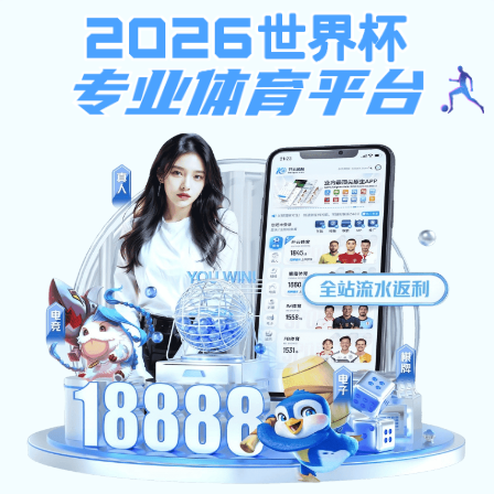
注册入口
全天更新 ·
香港六和合彩资
料官方app
赛事实时同步
无论您身在何处，
香港六和合彩资料官方appAPP
为您带来高速、高清、稳定的观赛体验。
下载客户端
网页端访问